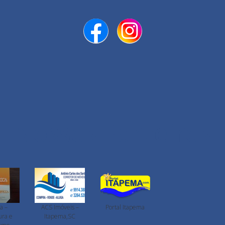
Nossos Parceiros
a –
ACS Imóveis –
Portal Itapema
ura e
Itapema,SC