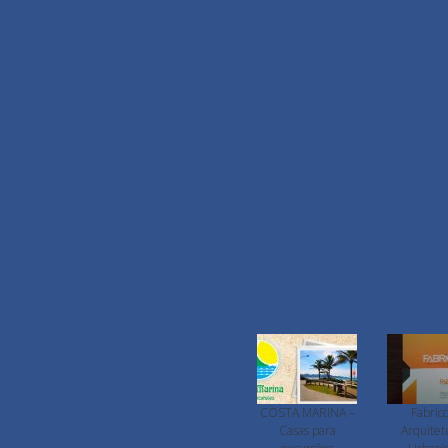
COSTA MARINA –
Fabricc
Casas para
Arquitet