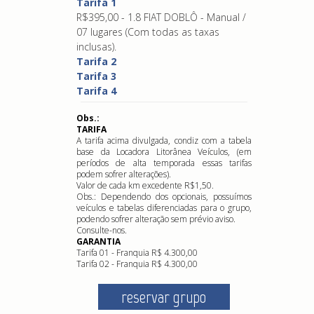
Tarifa 1
R$395,00 - 1.8 FIAT DOBLÔ - Manual /
07 lugares (Com todas as taxas
inclusas).
Tarifa 2
Tarifa 3
Tarifa 4
Obs.:
TARIFA
A tarifa acima divulgada, condiz com a tabela
base da Locadora Litorânea Veículos, (em
períodos de alta temporada essas tarifas
podem sofrer alterações).
Valor de cada km excedente R$1,50.
Obs.: Dependendo dos opcionais, possuímos
veículos e tabelas diferenciadas para o grupo,
podendo sofrer alteração sem prévio aviso.
Consulte-nos.
GARANTIA
Tarifa 01 - Franquia R$ 4.300,00
Tarifa 02 - Franquia R$ 4.300,00
reservar grupo