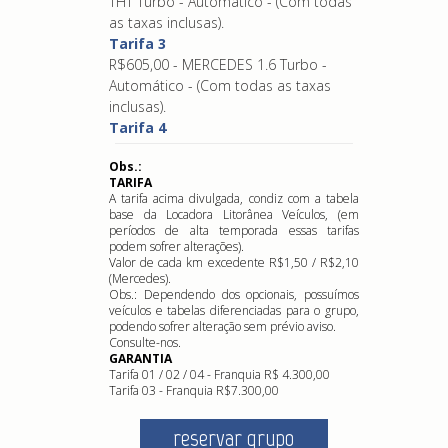
THT Turbo - Automático - (Com todas
as taxas inclusas).
Tarifa 3
R$605,00 - MERCEDES 1.6 Turbo -
Automático - (Com todas as taxas
inclusas).
Tarifa 4
Obs.:
TARIFA
A tarifa acima divulgada, condiz com a tabela
base da Locadora Litorânea Veículos, (em
períodos de alta temporada essas tarifas
podem sofrer alterações).
Valor de cada km excedente R$1,50 / R$2,10
(Mercedes).
Obs.: Dependendo dos opcionais, possuímos
veículos e tabelas diferenciadas para o grupo,
podendo sofrer alteração sem prévio aviso.
Consulte-nos.
GARANTIA
Tarifa 01 / 02 / 04 - Franquia R$ 4.300,00
Tarifa 03 - Franquia R$7.300,00
reservar grupo