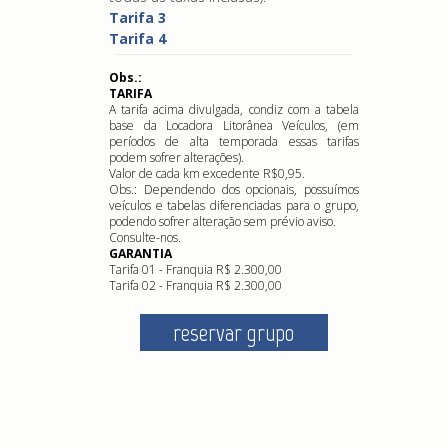
Tarifa 3
Tarifa 4
Obs.:
TARIFA
A tarifa acima divulgada, condiz com a tabela
base da Locadora Litorânea Veículos, (em
períodos de alta temporada essas tarifas
podem sofrer alterações).
Valor de cada km excedente R$0,95.
Obs.: Dependendo dos opcionais, possuímos
veículos e tabelas diferenciadas para o grupo,
podendo sofrer alteração sem prévio aviso.
Consulte-nos.
GARANTIA
Tarifa 01 - Franquia R$ 2.300,00
Tarifa 02 - Franquia R$ 2.300,00
reservar grupo